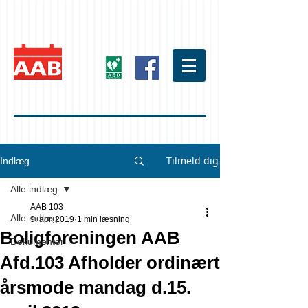
Tilmeld dig
Indlæg
Alle indlæg
AAB 103
Alle indlæg
9. apr. 2019
1 min læsning
Boligforeningen AAB
Dokumenter
Afd.103 Afholder ordinært
årsmode mandag d.15.