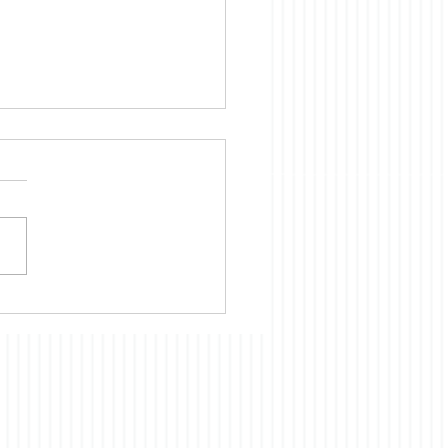
lingskontoret holder
t i Juli