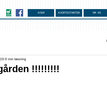
HJEM
HJERTESTARTER
OM OS
019
0 min læsning
ården !!!!!!!!!