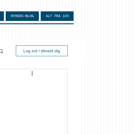
NYHEDS-BLOG
ALT FRA 103
Log ind / tilmeld dig