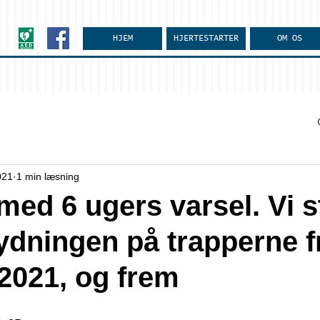
HJEM
HJERTESTARTER
OM OS
021
1 min læsning
med 6 ugers varsel. Vi s
dningen på trapperne fr
 2021, og frem