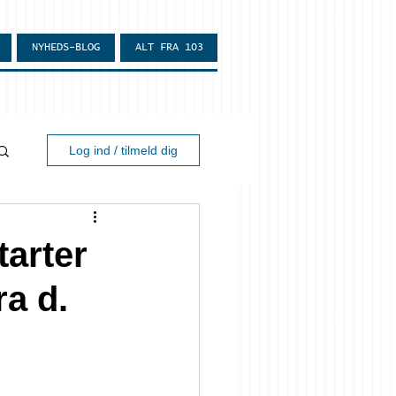
NYHEDS-BLOG
ALT FRA 103
Log ind / tilmeld dig
tarter
a d.