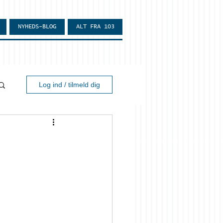
NYHEDS-BLOG
ALT FRA 103
Log ind / tilmeld dig