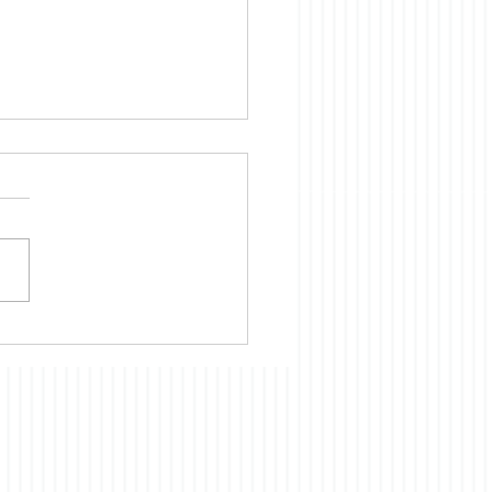
lingskontoret holder
t i Juli