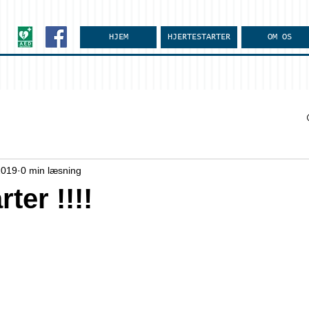
HJEM
HJERTESTARTER
OM OS
2019
0 min læsning
rter !!!!