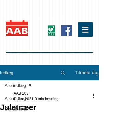
Tilmeld dig
Indlæg
Alle indlæg
AAB 103
Alle indlæg
7. jan. 2021
0 min læsning
Juletræer
Dokumenter