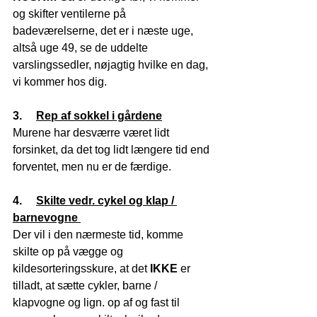
og skifter ventilerne på 
badeværelserne, det er i næste uge, 
altså uge 49, se de uddelte 
varslingssedler, nøjagtig hvilke en dag, 
vi kommer hos dig. 
3.     
Rep af sokkel i gårdene
Murene har desværre været lidt 
forsinket, da det tog lidt længere tid end 
forventet, men nu er de færdige. 
4.     
Skilte vedr. cykel og klap / 
barnevogne 
Der vil i den nærmeste tid, komme 
skilte op på vægge og 
kildesorteringsskure, at det 
IKKE
 er 
tilladt, at sætte cykler, barne / 
klapvogne og lign. op af og fast til 