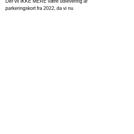
Der vil IKKE MERE være udlevering af 
parkeringskort fra 2022, da vi nu 
overgår til elektronisk parkering.
Det vil sige, at de registreringer vi har 
på jeres biler vil blive skrevet ind 
elektronisk og at i derfor ikke skal gøre 
noget, MED MINDRE at i har fået 
ændret jeres registreringsnummer / har 
fået ny bil, så skal dette rettes, da i 
ellers vil få en bøde når i holder på 
parkeringspladsen.
Med venlig hilsen
Jeanette Holst
AAB Afd.103