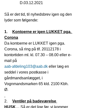
                D.03.12.2021
Så er det tid, til nyhedsbrev igen og den 
lyder som følgende:
1.     
Kontoerne er igen LUKKET pga. 
Corona
Da kontoerne er LUKKET igen pga. 
Corona, så ring på tlf. 20112178 i 
kontortiden ml. kl. 07.30 – 08.00 eller e-
mail på 
aab-afdeling103@aab.dk
 eller læg en 
seddel i vores postkasse i 
gårdmandsanlægget, i 
Vognmandsmarken 65 kld. 2100 Kbh. 
Ø.
2.     
Ventiler på badeværelse 
HUSK…
 Så er det lige før, vi kommer 