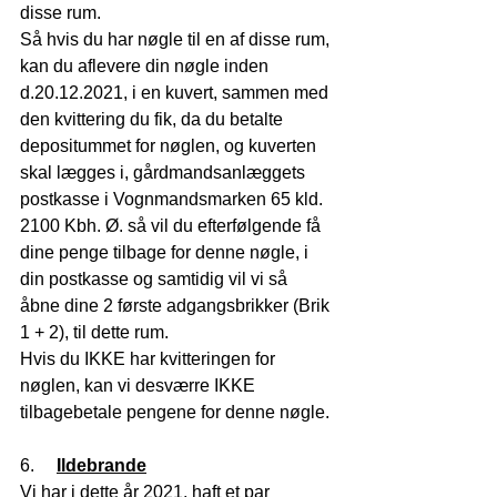
disse rum.
Så hvis du har nøgle til en af disse rum, 
kan du aflevere din nøgle inden 
d.20.12.2021, i en kuvert, sammen med 
den kvittering du fik, da du betalte 
depositummet for nøglen, og kuverten 
skal lægges i, gårdmandsanlæggets 
postkasse i Vognmandsmarken 65 kld. 
2100 Kbh. Ø. så vil du efterfølgende få 
dine penge tilbage for denne nøgle, i 
din postkasse og samtidig vil vi så 
åbne dine 2 første adgangsbrikker (Brik 
1 + 2), til dette rum.
Hvis du IKKE har kvitteringen for 
nøglen, kan vi desværre IKKE 
tilbagebetale pengene for denne nøgle.
6.     
Ildebrande
Vi har i dette år 2021, haft et par 