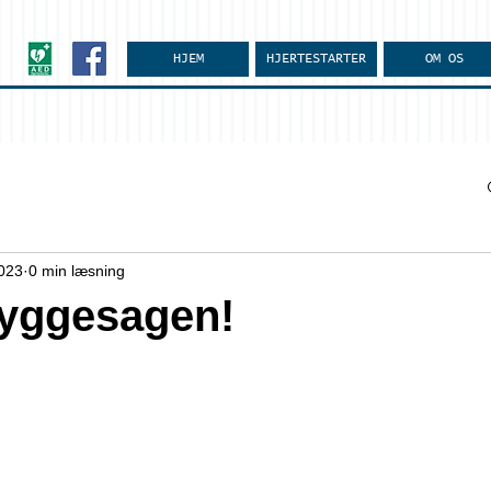
HJEM
HJERTESTARTER
OM OS
2023
0 min læsning
byggesagen!