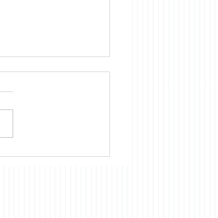
lingskontoret holder
t i Juli