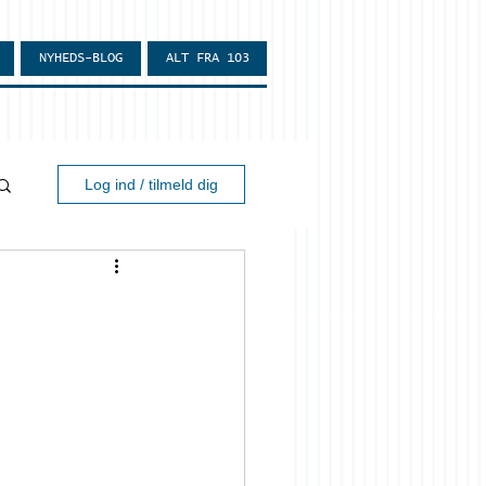
NYHEDS-BLOG
ALT FRA 103
Log ind / tilmeld dig