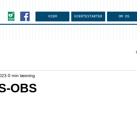
HJEM
HJERTESTARTER
OM OS
2023
0 min læsning
S-OBS