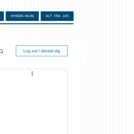
NYHEDS-BLOG
ALT FRA 103
Log ind / tilmeld dig