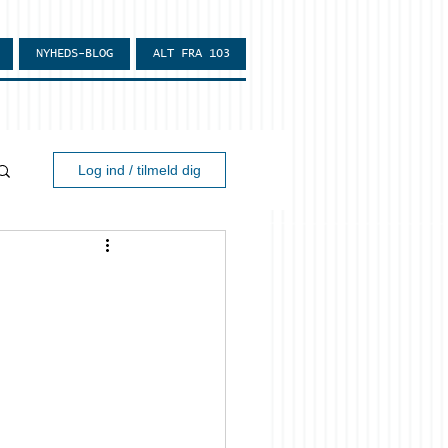
NYHEDS-BLOG
ALT FRA 103
Log ind / tilmeld dig